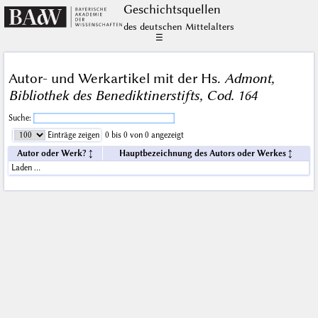
Geschichts­quellen
des deutschen Mittelalters
☰
Autor- und Werkartikel mit der Hs.
Admont,
Bibliothek des Benediktinerstifts, Cod. 164
Suche:
Einträge zeigen
0 bis 0 von 0 angezeigt
Autor oder Werk?
Hauptbezeichnung des Autors oder Werkes
Laden …