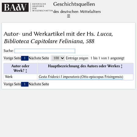
Geschichts­quellen
des deutschen Mittelalters
☰
Autor- und Werkartikel mit der Hs.
Lucca,
Biblioteca Capitolare Feliniana, 588
Suche:
Vorige Seite
1
Nächste Seite
Einträge zeigen
1 bis 1 von 1 angezeigt
Autor oder
Hauptbezeichnung des Autors oder Werkes
Werk?
Werk
Gesta Friderici I imperatoris
(Otto episcopus Frisingensis)
Vorige Seite
1
Nächste Seite