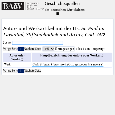
Geschichts­quellen
des deutschen Mittelalters
☰
Autor- und Werkartikel mit der Hs.
St. Paul im
Lavanttal, Stiftsbibliothek und Archiv, Cod. 74/2
Suche:
Vorige Seite
1
Nächste Seite
Einträge zeigen
1 bis 1 von 1 angezeigt
Autor oder
Hauptbezeichnung des Autors oder Werkes
Werk?
Werk
Gesta Friderici I imperatoris
(Otto episcopus Frisingensis)
Vorige Seite
1
Nächste Seite