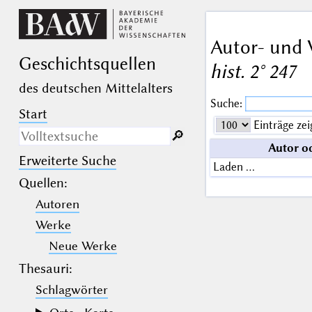
Autor- und 
Geschichts­quellen
hist. 2° 247
des deutschen Mittelalters
Suche:
Start
Einträge zei
🔎︎
Autor o
Erweiterte Suche
Nur in Beschreibungs­texten
Laden …
suchen
Quellen
:
Autoren
_
(der Unterstrich) ist Platzhalter für
genau ein Zeichen.
Werke
%
(das Prozentzeichen) ist Platzhalter
für kein, ein oder mehr als ein
Neue Werke
Zeichen.
Thesauri:
Schlagwörter