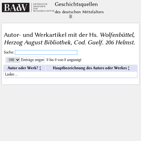
Geschichts­quellen
des deutschen Mittelalters
☰
Autor- und Werkartikel mit der Hs.
Wolfenbüttel,
Herzog August Bibliothek, Cod. Guelf. 206 Helmst.
Suche:
Einträge zeigen
0 bis 0 von 0 angezeigt
Autor oder Werk?
Hauptbezeichnung des Autors oder Werkes
Laden …