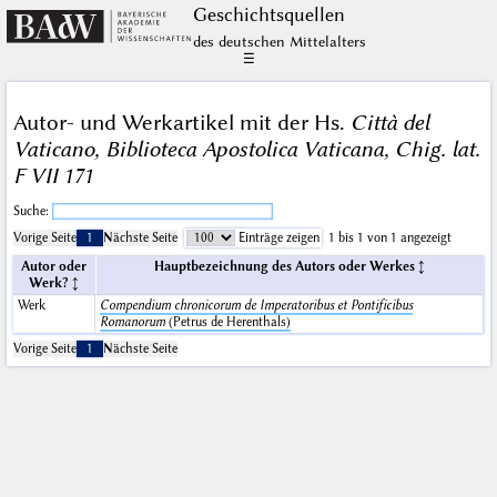
Geschichts­quellen
des deutschen Mittelalters
☰
Autor- und Werkartikel mit der Hs.
Città del
Vaticano, Biblioteca Apostolica Vaticana, Chig. lat.
F VII 171
Suche:
Vorige Seite
1
Nächste Seite
Einträge zeigen
1 bis 1 von 1 angezeigt
Autor oder
Hauptbezeichnung des Autors oder Werkes
Werk?
Werk
Compendium chronicorum de Imperatoribus et Pontificibus
Romanorum
(Petrus de Herenthals)
Vorige Seite
1
Nächste Seite