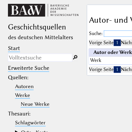
Autor- und 
Geschichts­quellen
Suche:
des deutschen Mittelalters
Vorige Seite
1
Nächs
Start
Autor oder Werk
🔎︎
Werk
Erweiterte Suche
Nur in Beschreibungs­texten
Vorige Seite
1
Nächs
suchen
Quellen
:
Autoren
_
(der Unterstrich) ist Platzhalter für
genau ein Zeichen.
Werke
%
(das Prozentzeichen) ist Platzhalter
für kein, ein oder mehr als ein
Neue Werke
Zeichen.
Thesauri:
Schlagwörter