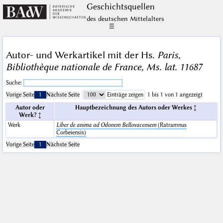
Geschichts­quellen
des deutschen Mittelalters
☰
Autor- und Werkartikel mit der Hs.
Paris,
Bibliothèque nationale de France, Ms. lat. 11687
Suche:
Vorige Seite
1
Nächste Seite
Einträge zeigen
1 bis 1 von 1 angezeigt
Autor oder
Hauptbezeichnung des Autors oder Werkes
Werk?
Werk
Liber de anima ad Odonem Bellovacensem
(Ratramnus
Corbeiensis)
Vorige Seite
1
Nächste Seite