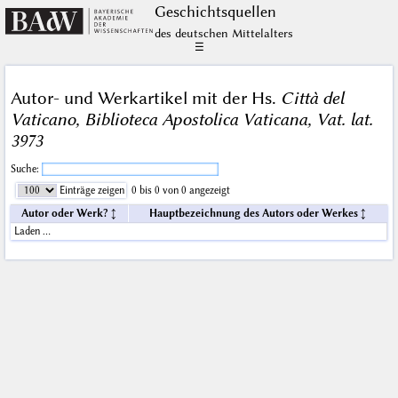
Geschichts­quellen
des deutschen Mittelalters
☰
Autor- und Werkartikel mit der Hs.
Città del
Vaticano, Biblioteca Apostolica Vaticana, Vat. lat.
3973
Suche:
Einträge zeigen
0 bis 0 von 0 angezeigt
Autor oder Werk?
Hauptbezeichnung des Autors oder Werkes
Laden …