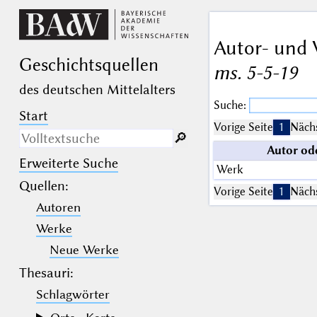
Autor- und 
Geschichts­quellen
ms. 5-5-19
des deutschen Mittelalters
Suche:
Start
Vorige Seite
1
Nächs
🔎︎
Autor od
Erweiterte Suche
Nur in Beschreibungs­texten
Werk
suchen
Quellen
:
Vorige Seite
1
Nächs
Autoren
_
(der Unterstrich) ist Platzhalter für
genau ein Zeichen.
Werke
%
(das Prozentzeichen) ist Platzhalter
für kein, ein oder mehr als ein
Neue Werke
Zeichen.
Thesauri:
Schlagwörter