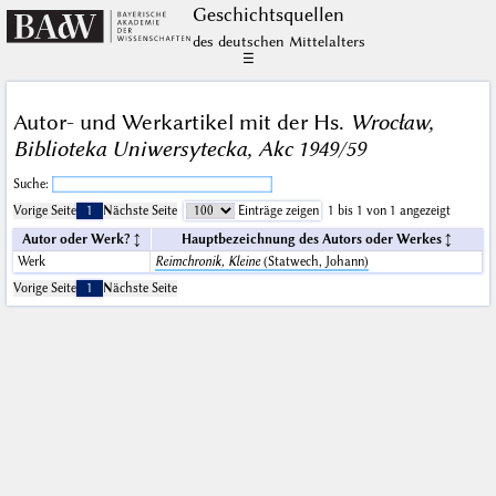
Geschichts­quellen
des deutschen Mittelalters
☰
Autor- und Werkartikel mit der Hs.
Wrocław,
Biblioteka Uniwersytecka, Akc 1949/59
Suche:
Vorige Seite
1
Nächste Seite
Einträge zeigen
1 bis 1 von 1 angezeigt
Autor oder Werk?
Hauptbezeichnung des Autors oder Werkes
Werk
Reimchronik, Kleine
(Statwech, Johann)
Vorige Seite
1
Nächste Seite