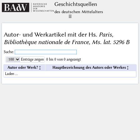
Geschichts­quellen
des deutschen Mittelalters
☰
Autor- und Werkartikel mit der Hs.
Paris,
Bibliothèque nationale de France, Ms. lat. 5296 B
Suche:
Einträge zeigen
0 bis 0 von 0 angezeigt
Autor oder Werk?
Hauptbezeichnung des Autors oder Werkes
Laden …