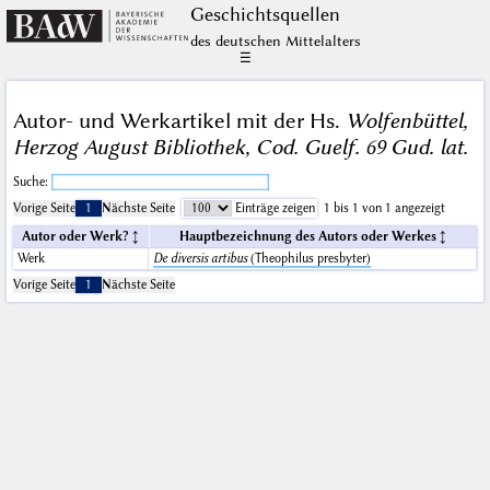
Geschichts­quellen
des deutschen Mittelalters
☰
Autor- und Werkartikel mit der Hs.
Wolfenbüttel,
Herzog August Bibliothek, Cod. Guelf. 69 Gud. lat.
Suche:
Vorige Seite
1
Nächste Seite
Einträge zeigen
1 bis 1 von 1 angezeigt
Autor oder Werk?
Hauptbezeichnung des Autors oder Werkes
Werk
De diversis artibus
(Theophilus presbyter)
Vorige Seite
1
Nächste Seite