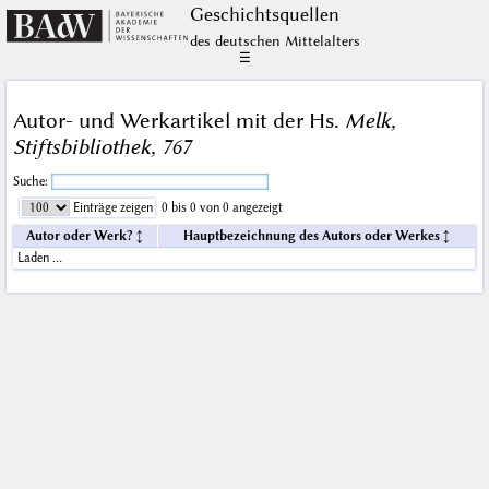
Geschichts­quellen
des deutschen Mittelalters
☰
Autor- und Werkartikel mit der Hs.
Melk,
Stiftsbibliothek, 767
Suche:
Einträge zeigen
0 bis 0 von 0 angezeigt
Autor oder Werk?
Hauptbezeichnung des Autors oder Werkes
Laden …