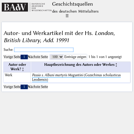
Geschichts­quellen
des deutschen Mittelalters
☰
Autor- und Werkartikel mit der Hs.
London,
British Library, Add. 19991
Suche:
Vorige Seite
1
Nächste Seite
Einträge zeigen
1 bis 1 von 1 angezeigt
Autor oder
Hauptbezeichnung des Autors oder Werkes
Werk?
Werk
Passio s. Albani martyris Moguntini
(Gozechinus scholasticus
Leodiensis)
Vorige Seite
1
Nächste Seite