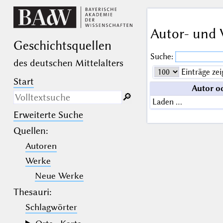
Autor- und 
Geschichts­quellen
Suche:
des deutschen Mittelalters
Einträge zei
Start
Autor o
🔎︎
Laden …
Erweiterte Suche
Nur in Beschreibungs­texten
suchen
Quellen
:
Autoren
_
(der Unterstrich) ist Platzhalter für
genau ein Zeichen.
Werke
%
(das Prozentzeichen) ist Platzhalter
für kein, ein oder mehr als ein
Neue Werke
Zeichen.
Thesauri:
Schlagwörter