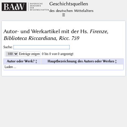
Geschichts­quellen
des deutschen Mittelalters
☰
Autor- und Werkartikel mit der Hs.
Firenze,
Biblioteca Riccardiana, Ricc. 759
Suche:
Einträge zeigen
0 bis 0 von 0 angezeigt
Autor oder Werk?
Hauptbezeichnung des Autors oder Werkes
Laden …