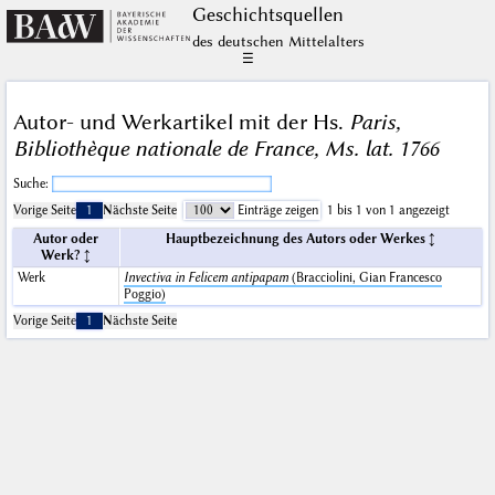
Geschichts­quellen
des deutschen Mittelalters
☰
Autor- und Werkartikel mit der Hs.
Paris,
Bibliothèque nationale de France, Ms. lat. 1766
Suche:
Vorige Seite
1
Nächste Seite
Einträge zeigen
1 bis 1 von 1 angezeigt
Autor oder
Hauptbezeichnung des Autors oder Werkes
Werk?
Werk
Invectiva in Felicem antipapam
(Bracciolini, Gian Francesco
Poggio)
Vorige Seite
1
Nächste Seite