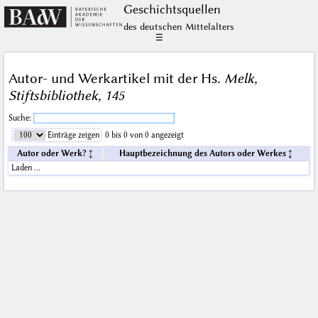
Geschichts­quellen
des deutschen Mittelalters
☰
Autor- und Werkartikel mit der Hs.
Melk,
Stiftsbibliothek, 145
Suche:
Einträge zeigen
0 bis 0 von 0 angezeigt
Autor oder Werk?
Hauptbezeichnung des Autors oder Werkes
Laden …