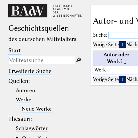
Autor- und 
Geschichts­quellen
Suche:
des deutschen Mittelalters
Vorige Seite
1
Nächs
Start
Autor oder
🔎︎
Werk?
Werk
Erweiterte Suche
Nur in Beschreibungs­texten
suchen
Vorige Seite
1
Nächs
Quellen
:
Autoren
_
(der Unterstrich) ist Platzhalter für
genau ein Zeichen.
Werke
%
(das Prozentzeichen) ist Platzhalter
für kein, ein oder mehr als ein
Neue Werke
Zeichen.
Thesauri:
Schlagwörter