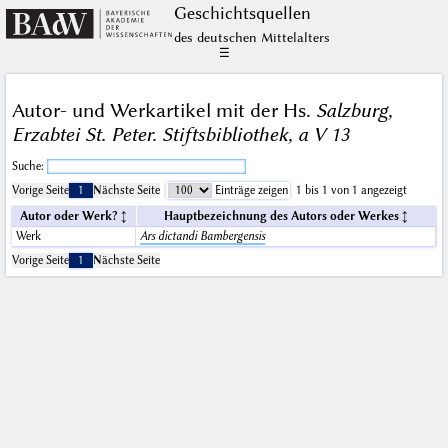
Geschichts­quellen
des deutschen Mittelalters
☰
Autor- und Werkartikel mit der Hs.
Salzburg,
Erzabtei St. Peter. Stiftsbibliothek, a V 13
Suche:
Vorige Seite
1
Nächste Seite
Einträge zeigen
1 bis 1 von 1 angezeigt
Autor oder Werk?
Hauptbezeichnung des Autors oder Werkes
Werk
Ars dictandi Bambergensis
Vorige Seite
1
Nächste Seite