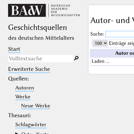
Autor- und 
Geschichts­quellen
Suche:
des deutschen Mittelalters
Einträge zei
Start
Autor o
🔎︎
Laden …
Erweiterte Suche
Nur in Beschreibungs­texten
suchen
Quellen
:
Autoren
_
(der Unterstrich) ist Platzhalter für
genau ein Zeichen.
Werke
%
(das Prozentzeichen) ist Platzhalter
für kein, ein oder mehr als ein
Neue Werke
Zeichen.
Thesauri:
Schlagwörter