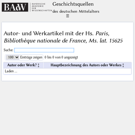
Geschichts­quellen
des deutschen Mittelalters
☰
Autor- und Werkartikel mit der Hs.
Paris,
Bibliothèque nationale de France, Ms. lat. 15625
Suche:
Einträge zeigen
0 bis 0 von 0 angezeigt
Autor oder Werk?
Hauptbezeichnung des Autors oder Werkes
Laden …