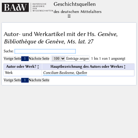
Geschichts­quellen
des deutschen Mittelalters
☰
Autor- und Werkartikel mit der Hs.
Genève,
Bibliothèque de Genève, Ms. lat. 27
Suche:
Vorige Seite
1
Nächste Seite
Einträge zeigen
1 bis 1 von 1 angezeigt
Autor oder Werk?
Hauptbezeichnung des Autors oder Werkes
Werk
Concilium Basileense, Quellen
Vorige Seite
1
Nächste Seite