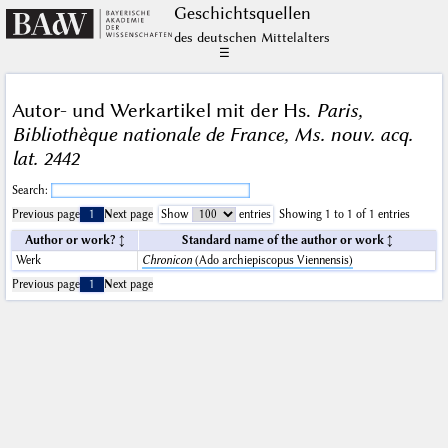
Geschichts­quellen
des deutschen Mittelalters
☰
Autor- und Werkartikel mit der Hs.
Paris,
Bibliothèque nationale de France, Ms. nouv. acq.
lat. 2442
Search:
Previous page
1
Next page
Show
entries
Showing 1 to 1 of 1 entries
Author or work?
Standard name of the author or work
Werk
Chronicon
(Ado archiepiscopus Viennensis)
Previous page
1
Next page