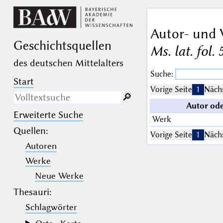
Autor- und 
Geschichts­quellen
Ms. lat. fol. 
des deutschen Mittelalters
Suche:
Start
Vorige Seite
1
Nächs
🔎︎
Autor od
Erweiterte Suche
Nur in Beschreibungs­texten
Werk
suchen
Quellen
:
Vorige Seite
1
Nächs
Autoren
_
(der Unterstrich) ist Platzhalter für
genau ein Zeichen.
Werke
%
(das Prozentzeichen) ist Platzhalter
für kein, ein oder mehr als ein
Neue Werke
Zeichen.
Thesauri:
Schlagwörter