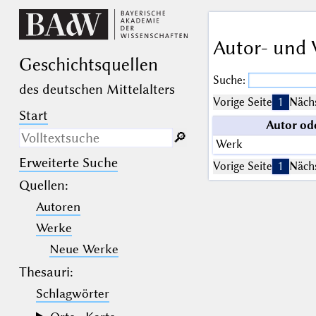
Autor- und 
Geschichts­quellen
Suche:
des deutschen Mittelalters
Vorige Seite
1
Nächs
Start
Autor od
🔎︎
Werk
Erweiterte Suche
Nur in Beschreibungs­texten
Vorige Seite
1
Nächs
suchen
Quellen
:
Autoren
_
(der Unterstrich) ist Platzhalter für
genau ein Zeichen.
Werke
%
(das Prozentzeichen) ist Platzhalter
für kein, ein oder mehr als ein
Neue Werke
Zeichen.
Thesauri:
Schlagwörter