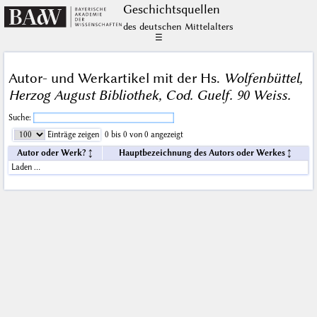
Geschichts­quellen
des deutschen Mittelalters
☰
Autor- und Werkartikel mit der Hs.
Wolfenbüttel,
Herzog August Bibliothek, Cod. Guelf. 90 Weiss.
Suche:
Einträge zeigen
0 bis 0 von 0 angezeigt
Autor oder Werk?
Hauptbezeichnung des Autors oder Werkes
Laden …