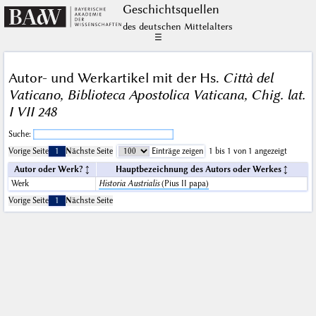
Geschichts­quellen
des deutschen Mittelalters
☰
Autor- und Werkartikel mit der Hs.
Città del
Vaticano, Biblioteca Apostolica Vaticana, Chig. lat.
I VII 248
Suche:
Vorige Seite
1
Nächste Seite
Einträge zeigen
1 bis 1 von 1 angezeigt
Autor oder Werk?
Hauptbezeichnung des Autors oder Werkes
Werk
Historia Austrialis
(Pius II papa)
Vorige Seite
1
Nächste Seite