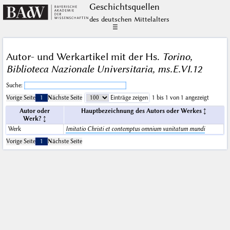
Geschichts­quellen
des deutschen Mittelalters
☰
Autor- und Werkartikel mit der Hs.
Torino,
Biblioteca Nazionale Universitaria, ms.E.VI.12
Suche:
Vorige Seite
1
Nächste Seite
Einträge zeigen
1 bis 1 von 1 angezeigt
Autor oder
Hauptbezeichnung des Autors oder Werkes
Werk?
Werk
Imitatio Christi et contemptus omnium vanitatum mundi
Vorige Seite
1
Nächste Seite