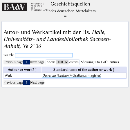
Geschichts­quellen
des deutschen Mittelalters
☰
Autor- und Werkartikel mit der Hs.
Halle,
Universitäts- und Landesbibliothek Sachsen-
Anhalt, Ye 2° 36
Search:
Previous page
1
Next page
Show
entries
Showing 1 to 1 of 1 entries
Author or work?
Standard name of the author or work
Werk
Decretum (Gratiani)
(Gratianus magister)
Previous page
1
Next page