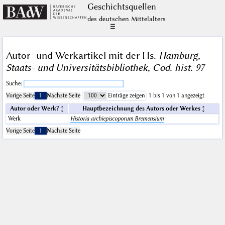
Geschichts­quellen
des deutschen Mittelalters
☰
Autor- und Werkartikel mit der Hs.
Hamburg,
Staats- und Universitätsbibliothek, Cod. hist. 97
Suche:
Vorige Seite
1
Nächste Seite
Einträge zeigen
1 bis 1 von 1 angezeigt
Autor oder Werk?
Hauptbezeichnung des Autors oder Werkes
Werk
Historia archiepiscoporum Bremensium
Vorige Seite
1
Nächste Seite