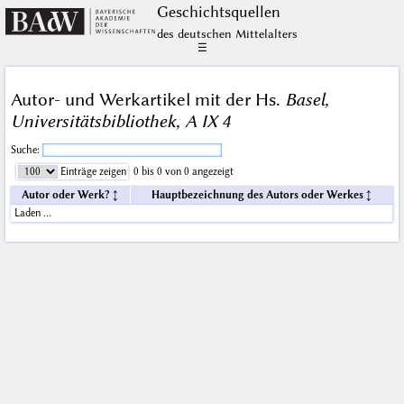
Geschichts­quellen
des deutschen Mittelalters
☰
Autor- und Werkartikel mit der Hs.
Basel,
Universitätsbibliothek, A IX 4
Suche:
Einträge zeigen
0 bis 0 von 0 angezeigt
Autor oder Werk?
Hauptbezeichnung des Autors oder Werkes
Laden …