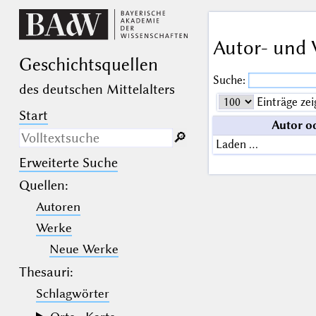
Autor- und 
Geschichts­quellen
Suche:
des deutschen Mittelalters
Einträge zei
Start
Autor o
🔎︎
Laden …
Erweiterte Suche
Nur in Beschreibungs­texten
suchen
Quellen
:
Autoren
_
(der Unterstrich) ist Platzhalter für
genau ein Zeichen.
Werke
%
(das Prozentzeichen) ist Platzhalter
für kein, ein oder mehr als ein
Neue Werke
Zeichen.
Thesauri:
Schlagwörter