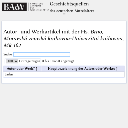
Geschichts­quellen
des deutschen Mittelalters
☰
Autor- und Werkartikel mit der Hs.
Brno,
Moravská zemská knihovna-Univerzitní knihovna,
Mk 102
Suche:
Einträge zeigen
0 bis 0 von 0 angezeigt
Autor oder Werk?
Hauptbezeichnung des Autors oder Werkes
Laden …