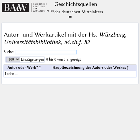
Geschichts­quellen
des deutschen Mittelalters
☰
Autor- und Werkartikel mit der Hs.
Würzburg,
Universitätsbibliothek, M.ch.f. 82
Suche:
Einträge zeigen
0 bis 0 von 0 angezeigt
Autor oder Werk?
Hauptbezeichnung des Autors oder Werkes
Laden …