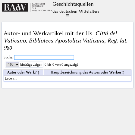
Geschichts­quellen
des deutschen Mittelalters
☰
Autor- und Werkartikel mit der Hs.
Città del
Vaticano, Biblioteca Apostolica Vaticana, Reg. lat.
980
Suche:
Einträge zeigen
0 bis 0 von 0 angezeigt
Autor oder Werk?
Hauptbezeichnung des Autors oder Werkes
Laden …