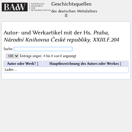
Geschichts­quellen
des deutschen Mittelalters
☰
Autor- und Werkartikel mit der Hs.
Praha,
Národní Knihovna České republiky, XXIII.F.204
Suche:
Einträge zeigen
0 bis 0 von 0 angezeigt
Autor oder Werk?
Hauptbezeichnung des Autors oder Werkes
Laden …