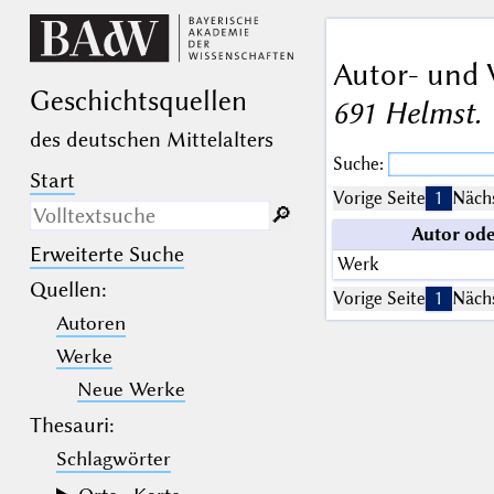
Autor- und 
Geschichts­quellen
691 Helmst.
des deutschen Mittelalters
Suche:
Start
Vorige Seite
1
Nächs
🔎︎
Autor od
Erweiterte Suche
Nur in Beschreibungs­texten
Werk
suchen
Quellen
:
Vorige Seite
1
Nächs
Autoren
_
(der Unterstrich) ist Platzhalter für
genau ein Zeichen.
Werke
%
(das Prozentzeichen) ist Platzhalter
für kein, ein oder mehr als ein
Neue Werke
Zeichen.
Thesauri:
Schlagwörter