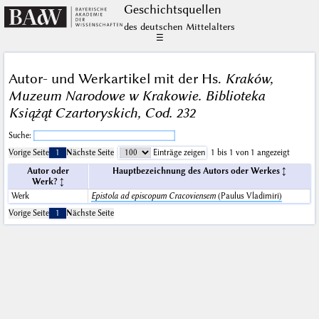
Geschichts­quellen
des deutschen Mittelalters
☰
Autor- und Werkartikel mit der Hs.
Kraków,
Muzeum Narodowe w Krakowie. Biblioteka
Książąt Czartoryskich, Cod. 232
Suche:
Vorige Seite
1
Nächste Seite
Einträge zeigen
1 bis 1 von 1 angezeigt
Autor oder
Hauptbezeichnung des Autors oder Werkes
Werk?
Werk
Epistola ad episcopum Cracoviensem
(Paulus Vladimiri)
Vorige Seite
1
Nächste Seite