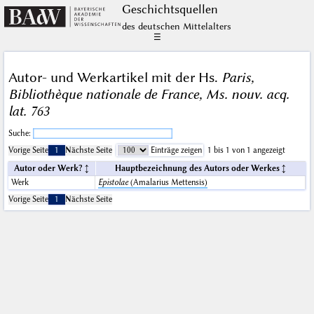
Geschichts­quellen
des deutschen Mittelalters
☰
Autor- und Werkartikel mit der Hs.
Paris,
Bibliothèque nationale de France, Ms. nouv. acq.
lat. 763
Suche:
Vorige Seite
1
Nächste Seite
Einträge zeigen
1 bis 1 von 1 angezeigt
Autor oder Werk?
Hauptbezeichnung des Autors oder Werkes
Werk
Epistolae
(Amalarius Mettensis)
Vorige Seite
1
Nächste Seite