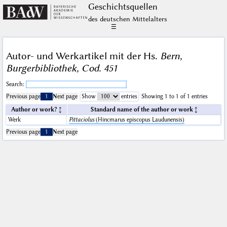
Geschichts­quellen
des deutschen Mittelalters
☰
Autor- und Werkartikel mit der Hs.
Bern,
Burgerbibliothek, Cod. 451
Search:
Previous page
1
Next page
Show
entries
Showing 1 to 1 of 1 entries
Author or work?
Standard name of the author or work
Werk
Pittaciolus
(Hincmarus episcopus Laudunensis)
Previous page
1
Next page