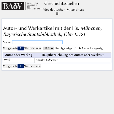
Geschichts­quellen
des deutschen Mittelalters
☰
Autor- und Werkartikel mit der Hs.
München,
Bayerische Staatsbibliothek, Clm 15121
Suche:
Vorige Seite
1
Nächste Seite
Einträge zeigen
1 bis 1 von 1 angezeigt
Autor oder Werk?
Hauptbezeichnung des Autors oder Werkes
Werk
Annales Fuldenses
Vorige Seite
1
Nächste Seite