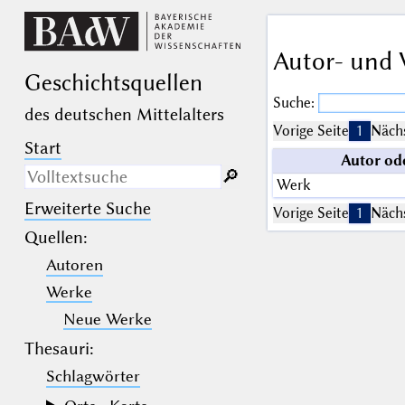
Autor- und 
Geschichts­quellen
Suche:
des deutschen Mittelalters
Vorige Seite
1
Nächs
Start
Autor od
🔎︎
Werk
Erweiterte Suche
Nur in Beschreibungs­texten
Vorige Seite
1
Nächs
suchen
Quellen
:
Autoren
_
(der Unterstrich) ist Platzhalter für
genau ein Zeichen.
Werke
%
(das Prozentzeichen) ist Platzhalter
für kein, ein oder mehr als ein
Neue Werke
Zeichen.
Thesauri:
Schlagwörter