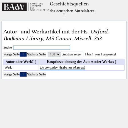
Geschichts­quellen
des deutschen Mittelalters
☰
Autor- und Werkartikel mit der Hs.
Oxford,
Bodleian Library, MS Canon. Miscell. 353
Suche:
Vorige Seite
1
Nächste Seite
Einträge zeigen
1 bis 1 von 1 angezeigt
Autor oder Werk?
Hauptbezeichnung des Autors oder Werkes
Werk
De computo
(Hrabanus Maurus)
Vorige Seite
1
Nächste Seite