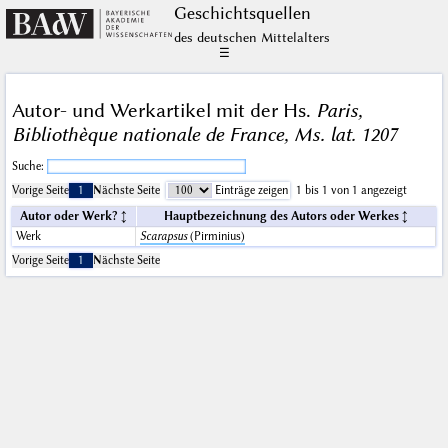
Geschichts­quellen
des deutschen Mittelalters
☰
Autor- und Werkartikel mit der Hs.
Paris,
Bibliothèque nationale de France, Ms. lat. 1207
Suche:
Vorige Seite
1
Nächste Seite
Einträge zeigen
1 bis 1 von 1 angezeigt
Autor oder Werk?
Hauptbezeichnung des Autors oder Werkes
Werk
Scarapsus
(Pirminius)
Vorige Seite
1
Nächste Seite