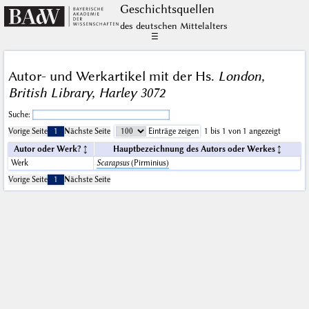
Geschichts­quellen
des deutschen Mittelalters
☰
Autor- und Werkartikel mit der Hs.
London,
British Library, Harley 3072
Suche:
Vorige Seite
1
Nächste Seite
Einträge zeigen
1 bis 1 von 1 angezeigt
Autor oder Werk?
Hauptbezeichnung des Autors oder Werkes
Werk
Scarapsus
(Pirminius)
Vorige Seite
1
Nächste Seite