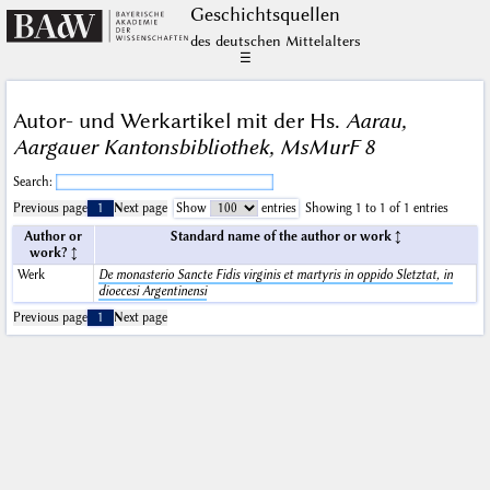
Geschichts­quellen
des deutschen Mittelalters
☰
Autor- und Werkartikel mit der Hs.
Aarau,
Aargauer Kantonsbibliothek, MsMurF 8
Search:
Previous page
1
Next page
Show
entries
Showing 1 to 1 of 1 entries
Author or
Standard name of the author or work
work?
Werk
De monasterio Sancte Fidis virginis et martyris in oppido Sletztat, in
dioecesi Argentinensi
Previous page
1
Next page