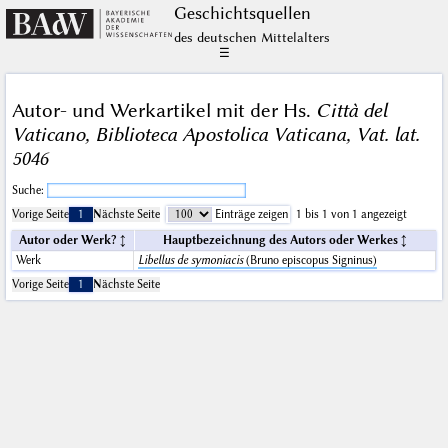
Geschichts­quellen
des deutschen Mittelalters
☰
Autor- und Werkartikel mit der Hs.
Città del
Vaticano, Biblioteca Apostolica Vaticana, Vat. lat.
5046
Suche:
Vorige Seite
1
Nächste Seite
Einträge zeigen
1 bis 1 von 1 angezeigt
Autor oder Werk?
Hauptbezeichnung des Autors oder Werkes
Werk
Libellus de symoniacis
(Bruno episcopus Signinus)
Vorige Seite
1
Nächste Seite