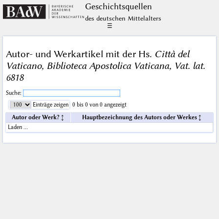
Geschichts­quellen
des deutschen Mittelalters
☰
Autor- und Werkartikel mit der Hs.
Città del
Vaticano, Biblioteca Apostolica Vaticana, Vat. lat.
6818
Suche:
Einträge zeigen
0 bis 0 von 0 angezeigt
Autor oder Werk?
Hauptbezeichnung des Autors oder Werkes
Laden …